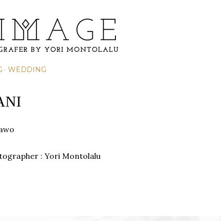
Skip to main content
G
WEDDING
ANI
Wawo
otographer : Yori Montolalu