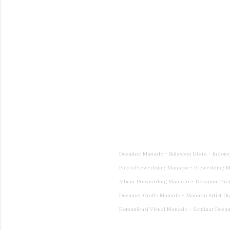
Desainer Manado - Sulawesi Utara - Indon
Photo Prewedding Manado - Prewedding M
Album Prewedding Manado - Desainer Photog
Desainer Grafis Manado - Manado Artist Di
Komunikasi Visual Manado - Seminar Desai