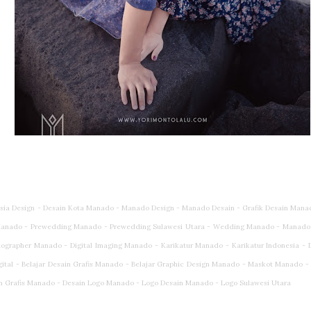
esia Design - Desain Kota Manado - Manado Design - Manado Desain - Grafik Desain Mana
anado - Prewedding Manado - Prewedding Sulawesi Utara - Wedding Manado - Manado
rapher Manado - Digital Imaging Manado - Karikatur Manado - Karikatur Indonesia - Dig
gital - Belajar Desain Grafis Manado - Belajar Graphic Design Manado - Maskot Manado 
n Grafis Manado - Desain Logo Manado - Logo Desain Manado - Logo Sulawesi Utara