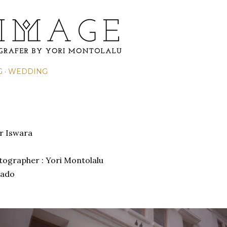
Skip to main content
G
WEDDING
Nur Iswara
otographer : Yori Montolalu
nado