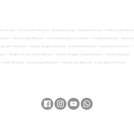
esia Design - Desain Kota Manado - Manado Design - Manado Desain - Grafik Desain Mana
anado - Prewedding Manado - Prewedding Sulawesi Utara - Wedding Manado - Manado
rapher Manado - Digital Imaging Manado - Karikatur Manado - Karikatur Indonesia - Dig
gital - Belajar Desain Grafis Manado - Belajar Graphic Design Manado - Maskot Manado 
n Grafis Manado - Desain Logo Manado - Logo Desain Manado - Logo Sulawesi Utara