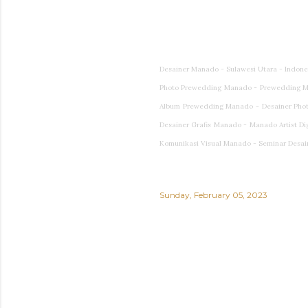
Desainer Manado - Sulawesi Utara - Indon
Photo Prewedding Manado - Prewedding M
Album Prewedding Manado - Desainer Photog
Desainer Grafis Manado - Manado Artist Di
Komunikasi Visual Manado - Seminar Desai
Sunday, February 05, 2023